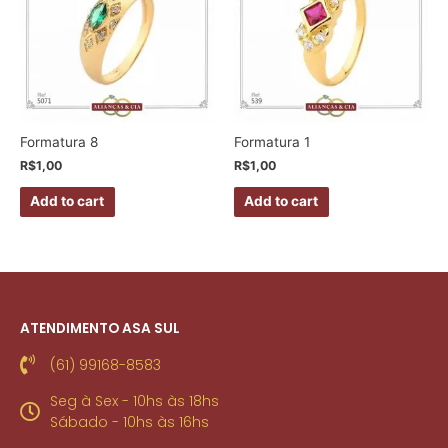
Formatura 8
Formatura 1
R$
1,00
R$
1,00
Add to cart
Add to cart
ATENDIMENTO ASA SUL
(61) 99168-8583
Seg à Sex - 10hs às 18hs
Sábado - 10hs às 16hs