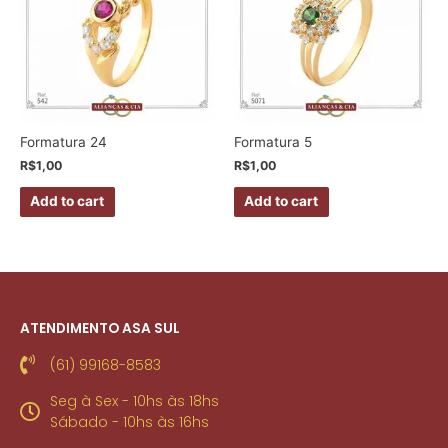
Formatura 24
Formatura 5
R$
1,00
R$
1,00
Add to cart
Add to cart
ATENDIMENTO ASA SUL
(61) 99168-8583
Seg à Sex - 10hs às 18hs
Sábado - 10hs às 16hs