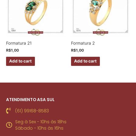
Formatura 21
Formatura 2
R$
1,00
R$
1,00
Add to cart
Add to cart
ATENDIMENTO ASA SUL
(61) 99168-8583
Seg à Sex - 10hs às 18hs
Sábado - 10hs às 16hs