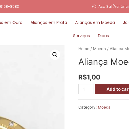
 99168-8583
Asa Sul (Venânci
as em Ouro
Alianças em Prata
Alianças em Moeda
Joi
Serviços
Dicas
Home
/
Moeda
/ Aliança M
Aliança Moe
R$
1,00
Add to car
Category:
Moeda