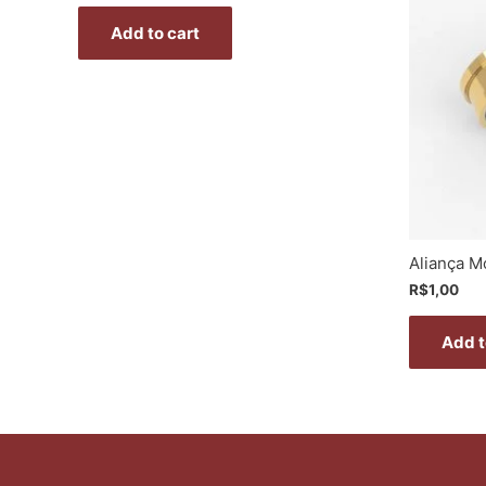
Add to cart
Aliança M
R$
1,00
Add t