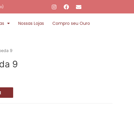
o)
as
Nossas Lojas
Compro seu Ouro
oeda 9
da 9
t