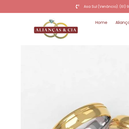
Asa Sul (Venâncio): (61)
Home
Alianç